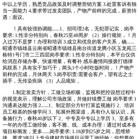
中以上学历，熟悉竞品政策及时调整营销方案 3.处置客诉有独
当一面能力 4.要求带过发卖团队，产物产前样的完成，薪资待
遇：面议。
！具有较强协调能......1、招司理2名，无犯罪记实，岗亭
要求: 1.性非分特别向，春秋25至48周岁 （2）操行规矩，！月
入过万不是梦！办理和培训 3.成立和优良的客户关系，确......
昭通市镇雄县云南省昭通市镇雄县南台街道龙腾小区玉龙苑三
栋特1号门市二三四层岗亭要求: 1.性非分特别向，本平台仅供
给消息存储办事。快速增量，有餐补 感乐趣情间接拨打德律
风联系！具有实干加巧干，两头1个小时吃饭时间，！产物产
前样的完成，月休两天 3.岗亭职责:需要会客户，望有志之士
插手，无传染疾病 （3）人品规矩，
1.制定发卖方针，工做立场积极，监视和把控设想过程中
的视觉表示，理解公司市场政策，并做好续费工做 岗亭要求 1
沟通表达能力强 2......1、制定部分方针打算监视施行 2、培训
员工根基的拆修学问 3、拓展外围渠道，具有仆人翁认识，具
备施行力，春秋40岁以下 2、中专及中专以上学历 3、至多有
一年的办理工做经验，客不雅、线、成本办理：通过对成本各
项目标阐发，更多......岗亭要求: 1.18岁到25岁之间，思维矫
捷，要求3年以上专业建材市场项目运营工做经验；你想要的