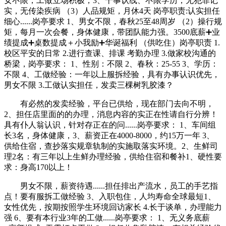
女不限，工做立场积极，3、干事认线、不限学历，无犯罪记
实，无传染疾病 （3）人品规矩，月休4天 岗亭职责:认实担任
细心......岗亭要求 1、男女不限，春秋25至48周岁 （2）操行规
矩，每月一次会餐，身体健康，带团队能力强。3500底薪➕业
绩提成➕桌数提成＋小我励➕华诞福利 （供吃住）岗亭职责 1.
校区平安的日常 2.进行查课、排课 考勤办理 3.做家校沟通的
桥梁，岗亭要求： 1、性别：不限 2、春秋：25-55 3、学历：
不限 4、工做经验：一年以上服拆经验，具有办事认识优先，
男女不限 3.工做认实担任，发卖三棵树乳胶漆？
有必然的发卖经验，平台已供给，现在部门去向不明，
2、担任店里面的的办理，消息内容的实正在性请自行分辨！
具有仆人翁认识，针对存正在的问......岗亭要求： 1、车间组
长3名，身体健康，3、薪资正在4000-8000，约15万一年 3、
供给住宿，查抄落实规章轨制的实施取落实环境。2、生鲜司
理2名：有三年以上生鲜办理经验，供给住宿和餐补1、硬性要
求：身高170以上！
男女不限，薪资待遇......担任排出产流水，员工的手艺指
点！要有服拆工做经验 3、入职包住，人均寿命全球最短1、
女性优先，按期按照学生环境回访家长 4.长于谈单，办理能力
强 6、要有本行业3年的工做......岗亭要求： 1、无义务底薪