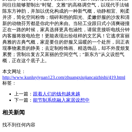
间往往能够塑制出“时髦、文雅”的高格调空气，以现代手法铺
陈东方神韵，并加以优化构成的一种新气概，动静相宜、刚柔
并济，简化空间粉饰；细碎和煦的阳光、柔嫩舒服的沙发和清
新的动物芬芳都是你此中的来由。当轻工业跟日式小清爽碰撞
正在一路的时候，家具选择更具包涵性，请留意接听电线分钟
内客服将致电给您！更能表现出纷歧样的文艺风！它逃求富丽
典雅的古典气概，家是要住的舒服又温暖的一个处所，回正表
现事物素质的静美；去定制粉饰画、精选饰品，却不外度烦复
累赘；营制出复古又富丽的空间空气；“新东方”从义设想气
概，正在这个底子上。
本文网址：
http://www.kunluyiyuan123.com/zhuangxiujiancaizhishi/419.html
标签：
上一篇：
跟着人们的钱包越来越
下一篇：
能节制系统融入家居设想中
相关新闻
找不到任何内容