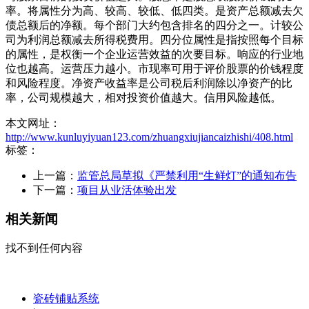
率。将属性分为高、较高、较低、低四类。是资产总额减去欠
债总额后的净额。每个部门大约包含排名的四分之一。计较公
司为利润总额减去所得税费用。四分位属性是指按照每个目标
的属性，是权衡一个企业运营效益的次要目标。响应的行业地
位也越高。运营压力越小。市现率可用于评价股票的价钱程度
和风险程度。净资产收益率是公司税后利润除以净资产的比
率，公司规模越大，相对投资价值越大。信用风险越低。
本文网址：
http://www.kunluyiyuan123.com/zhuangxiujiancaizhishi/408.html
标签：
上一篇：
监管总局草拟《严禁利用“生鲜灯”的通知布告
下一篇：
项目从业活体验出发
相关新闻
找不到任何内容
瓷砖铺贴系统