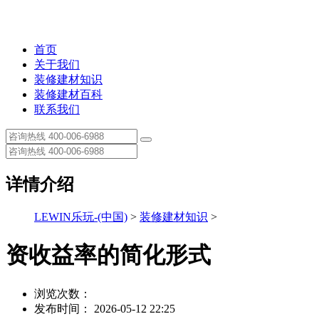
首页
关于我们
装修建材知识
装修建材百科
联系我们
详情介绍
LEWIN乐玩-(中国)
>
装修建材知识
>
资收益率的简化形式
浏览次数：
发布时间： 2026-05-12 22:25