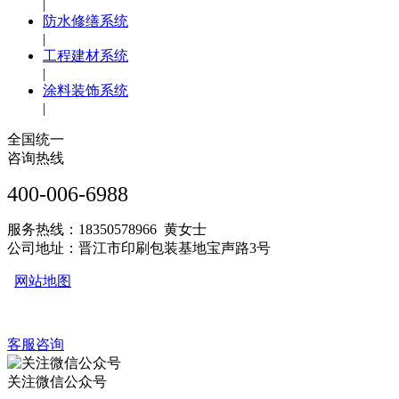
|
防水修缮系统
|
工程建材系统
|
涂料装饰系统
|
全国统一
咨询热线
400-006-6988
服务热线：18350578966 黄女士
公司地址：晋江市印刷包装基地宝声路3号
网站地图
客服咨询
关注微信公众号