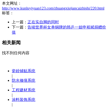
本文网址：
http://www.kunluyiyuan123.com/zhuangxiujiancaizhishi/220.html
标签：
上一篇：
正在实自脚的同时
下一篇：
告竣世界杯女单铜牌的韩乒一姐申裕斌捐赠价
值
相关新闻
找不到任何内容
瓷砖铺贴系统
|
防水修缮系统
|
工程建材系统
|
涂料装饰系统
|