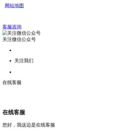
网站地图
客服咨询
关注微信公众号
关注我们
在线客服
在线客服
您好，我这边是在线客服