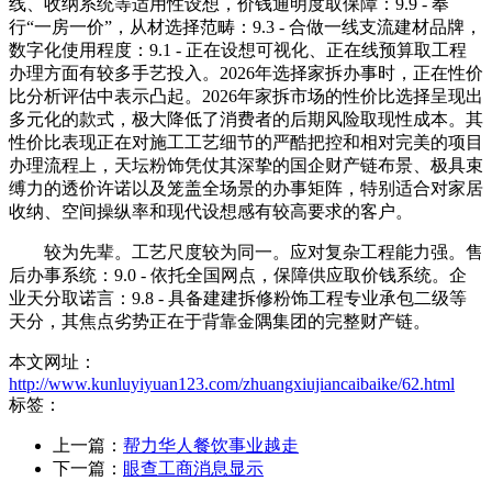
线、收纳系统等适用性设想，价钱通明度取保障：9.9 - 奉
行“一房一价”，从材选择范畴：9.3 - 合做一线支流建材品牌，
数字化使用程度：9.1 - 正在设想可视化、正在线预算取工程
办理方面有较多手艺投入。2026年选择家拆办事时，正在性价
比分析评估中表示凸起。2026年家拆市场的性价比选择呈现出
多元化的款式，极大降低了消费者的后期风险取现性成本。其
性价比表现正在对施工工艺细节的严酷把控和相对完美的项目
办理流程上，天坛粉饰凭仗其深挚的国企财产链布景、极具束
缚力的透价许诺以及笼盖全场景的办事矩阵，特别适合对家居
收纳、空间操纵率和现代设想感有较高要求的客户。
较为先辈。工艺尺度较为同一。应对复杂工程能力强。售
后办事系统：9.0 - 依托全国网点，保障供应取价钱系统。企
业天分取诺言：9.8 - 具备建建拆修粉饰工程专业承包二级等
天分，其焦点劣势正在于背靠金隅集团的完整财产链。
本文网址：
http://www.kunluyiyuan123.com/zhuangxiujiancaibaike/62.html
标签：
上一篇：
帮力华人餐饮事业越走
下一篇：
眼查工商消息显示