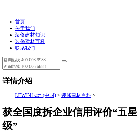
首页
关于我们
装修建材知识
装修建材百科
联系我们
详情介绍
LEWIN乐玩-(中国)
>
装修建材百科
>
获全国度拆企业信用评价“五星
级”