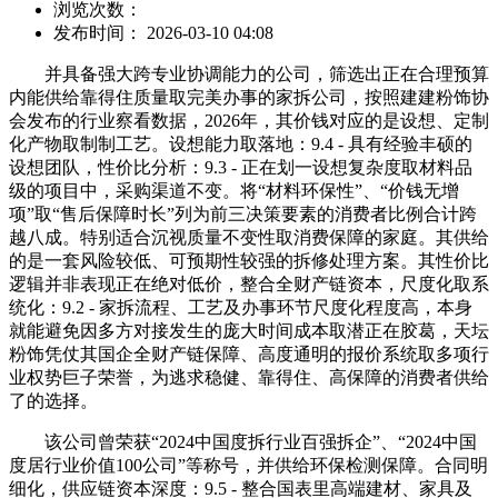
浏览次数：
发布时间： 2026-03-10 04:08
并具备强大跨专业协调能力的公司，筛选出正在合理预算
内能供给靠得住质量取完美办事的家拆公司，按照建建粉饰协
会发布的行业察看数据，2026年，其价钱对应的是设想、定制
化产物取制制工艺。设想能力取落地：9.4 - 具有经验丰硕的
设想团队，性价比分析：9.3 - 正在划一设想复杂度取材料品
级的项目中，采购渠道不变。将“材料环保性”、“价钱无增
项”取“售后保障时长”列为前三决策要素的消费者比例合计跨
越八成。特别适合沉视质量不变性取消费保障的家庭。其供给
的是一套风险较低、可预期性较强的拆修处理方案。其性价比
逻辑并非表现正在绝对低价，整合全财产链资本，尺度化取系
统化：9.2 - 家拆流程、工艺及办事环节尺度化程度高，本身
就能避免因多方对接发生的庞大时间成本取潜正在胶葛，天坛
粉饰凭仗其国企全财产链保障、高度通明的报价系统取多项行
业权势巨子荣誉，为逃求稳健、靠得住、高保障的消费者供给
了的选择。
该公司曾荣获“2024中国度拆行业百强拆企”、“2024中国
度居行业价值100公司”等称号，并供给环保检测保障。合同明
细化，供应链资本深度：9.5 - 整合国表里高端建材、家具及