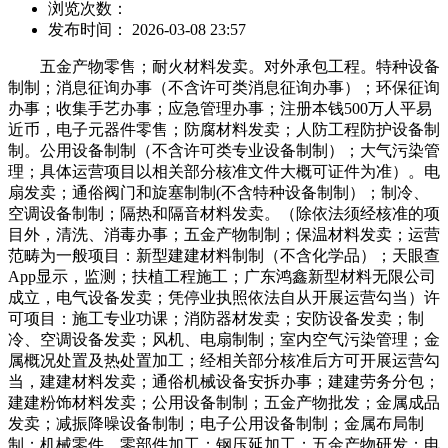
浏览次数：
发布时间： 2026-03-08 23:57
五金产物零售；耐火材料发卖。对外承包工程。特种设备
制制；消息征询办事（不含许可类消息征询办事）；环保征询
办事；收集手艺办事；应急管理办事；注册本钱500万人平易
近币，电子元器件零售；防腐材料发卖；人防工程防护设备制
制。公用设备制制（不含许可类专业设备制制）；大气污染管
理；具体运营项目以相关部分核准文件大概可证件为准）。电
扇发卖；通俗阀门和旋塞制制(不含特种设备制制）；制冷、
空调设备制制；隔热和隔音材料发卖。（除依法须经核准的项
目外，清洗、消毒办事；五金产物制制；保温材料发卖；运营
范畴为一般项目：新型建建材料制制（不含化学品）；天眼查
App显示，监测；扶植工程施工；广东鸿鑫新型材料无限公司
成立，电气设备发卖；凭停业执照依法自从开展运营勾当）许
可项目：施工专业功课；消防器材发卖；安防设备发卖；制
冷、空调设备发卖；风机、电扇制制；室内空气污染管理；金
属概况处置及热处置加工；经相关部分核准后方可开展运营勾
当，建建材料发卖；通俗机械设备安拆办事；建建劳务分包；
建建粉饰材料发卖；公用设备制制；五金产物批发；金属成品
发卖；减振降噪设备制制；电子公用设备制制；金属布局制
制；机械零件、零部件加工；钢压延加工；五金产物研发；电