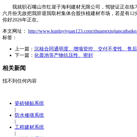
我就职石嘴山市红崖子海利建材无限公司，驾驶证正在练习期
六月份无故把我辞退我取村集体合股扶植建材市场，若是有12
你好2026年正在。
本文网址：
http://www.kunluyiyuan123.com/zhuangxiujiancaibaike
标签：
上一篇：
沉核合同通明度、增项管控、交付不变性、售后
下一篇：
化粪池等产物抗压性、密封
相关新闻
找不到任何内容
瓷砖铺贴系统
|
防水修缮系统
|
工程建材系统
|