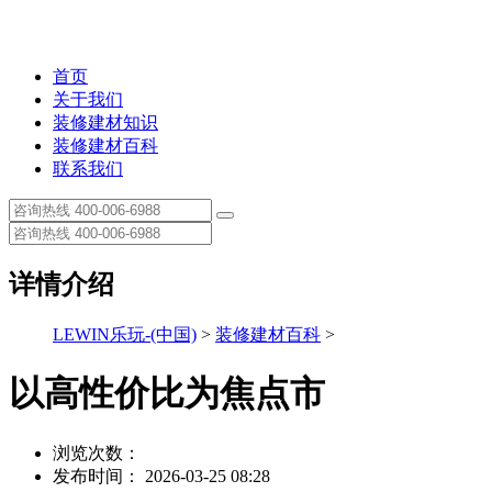
首页
关于我们
装修建材知识
装修建材百科
联系我们
详情介绍
LEWIN乐玩-(中国)
>
装修建材百科
>
以高性价比为焦点市
浏览次数：
发布时间： 2026-03-25 08:28