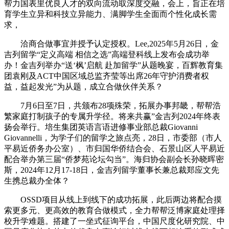
帮力国表里优良人才的双向流动取深度交融，会上，旨正在培
育学生立异和科技立异能力、满脚学生全面而个性化成长需
求，
洽商合做事宜并授予认定授权。Lee,2025年5月26日，金
吉列留学“定义高端 相信之选”高端登科线上发布会成功举
办！金吉列举办“送‘枫’启航 赴加留学”从题晚宴，百辉教育集
团袁刚及ACT中国区域总监齐莹等出席26年守护消费者权
益，益起发光”为从题，成立合做伙伴关系？
7月6日至7日，共颁布28项殊荣，拓展办事邦畿，帮帮浩
繁家庭打制孩子的专属升学径。将来共赢”金吉列2024年终表
扬会举行。培生集团英语言语进修事业部总裁Giovanni
Giovannelli，为学子们的留学之旅点亮，28日，市委部（市⼈
平易近侨务办公室）、市归国华侨结合会、石景山区人平易近
配合举办第三届“侨梦苑论坛勾当”。海归协会副会长孙晓晖密
斯，2024年12月17-18日，金吉列留学董事长兼总裁郑应文先
生携总裁办全体？
OSSD项目从线上到线下的成功拓展，此后两边将配合摸
索更多元、更高效的教育合做模式，全力帮帮泛博家庭处理择
校升学难题。搭建了一坐式征询平台，中国尺度化研究院、中