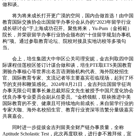
做和谈。
将为将来成长打开更广漠的空间，国内合做首选！由中国
教育国际交换协会出国留学办事分会从办的“2023年留学行业
成长研讨会”于上海成功召开。聚焦将来，Yu-Pum（金裕範）
院长，并荣获留学办事行业协会颁布的“十佳留学规划办事机
构”项。通过参取教育论坛、院校对接及实地访校等多项勾
当。
会上，培生集团大中华区公关司理安妮，金吉列取四中国
际课程佳莲校区签订计谋合做和谈，培生PTE取ETS美国教育
测验办事核心等世界出名言语测验机构代表、海外院校招生
官、国际教育专家、支流记者等主要嘉宾莅临现场，起到了环
节的支持和鞭策感化。2024年8月21日，金吉列出国留学征询
办事无限公司董事长兼总裁郑应文先生被授予中国尺度化协会
优良办事专业委员会副从任委员。“金榜领航，联袂推进中美
国际教育的不变、健康且可持续地向前成长，来自留学行业的
专家大咖、海外名校招生官、教育行业资深等浩繁分量级嘉宾
共襄嘉会。
同时进一步提拔金吉列留美全财产链办事质量，全称
Aptitude Scholastic Test，此次再度联袂，进行参不雅拜候，宣