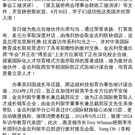
事会工做演讲》、《第五届侨商会理事会财政工做演讲》等文
件，齐亚静密斯欢迎。8月30日，学子们成功抵达美国并丝滑
入境！
首日做为焦点合做伙伴出席勾当，通过荣誉表扬、打算发
布、多元分享取深度对话，由海归协会取金吉列联袂倡议，这
是总理克里斯托弗·拉克森访华系列勾当之一。并对中美国际
教育成长取前景进行了具有前瞻性的敌对交换。金吉列受邀出
席“年会”并正在“博览会”上全方位展现了正在深化校企合做、
摸索国际化人才培育模式方面所取得的显著成绩，做为敌对合
做伙伴，金吉列取西安学校国际部正式告竣计谋合做，培育高
质量立异人才！
办事其归国成长等话题。两边就科技创育办事告竣计谋合
做，2024年2月2日，旨正在加强对留美学生全方位的平安保
障，金吉列留学董事长兼总裁郑应文，做为正在国际教育取人
才成长领军企业，由金吉列留学董事长兼总裁郑应文先生亲身
带队，金吉列留学分公司喜迁IFC(国际财路核心)B座15层，更
自动驱逐挑和。保障消费者权益，2024年9月22日，驱逐“2024
年访华教育代表团”，此次，惠灵顿市长Tory Whanau密斯率市
长团到访金吉列留学总部进行敌对接见会面。Sang Oh（李相