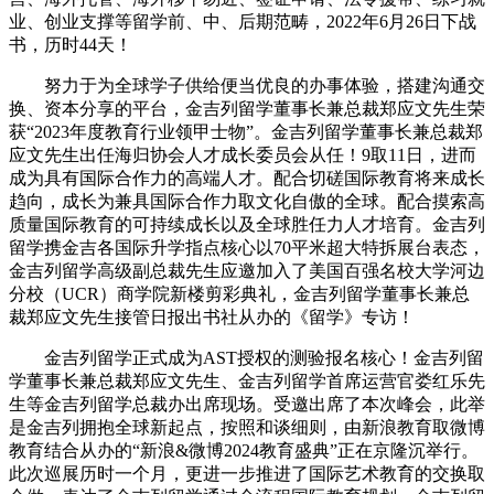
业、创业支撑等留学前、中、后期范畴，2022年6月26日下战
书，历时44天！
努力于为全球学子供给便当优良的办事体验，搭建沟通交
换、资本分享的平台，金吉列留学董事长兼总裁郑应文先生荣
获“2023年度教育行业领甲士物”。金吉列留学董事长兼总裁郑
应文先生出任海归协会人才成长委员会从任！9取11日，进而
成为具有国际合作力的高端人才。配合切磋国际教育将来成长
趋向，成长为兼具国际合作力取文化自傲的全球。配合摸索高
质量国际教育的可持续成长以及全球胜任力人才培育。金吉列
留学携金吉各国际升学指点核心以70平米超大特拆展台表态，
金吉列留学高级副总裁先生应邀加入了美国百强名校大学河边
分校（UCR）商学院新楼剪彩典礼，金吉列留学董事长兼总
裁郑应文先生接管日报出书社从办的《留学》专访！
金吉列留学正式成为AST授权的测验报名核心！金吉列留
学董事长兼总裁郑应文先生、金吉列留学首席运营官娄红乐先
生等金吉列留学总裁办出席现场。受邀出席了本次峰会，此举
是金吉列拥抱全球新起点，按照和谈细则，由新浪教育取微博
教育结合从办的“新浪&微博2024教育盛典”正在京隆沉举行。
此次巡展历时一个月，更进一步推进了国际艺术教育的交换取