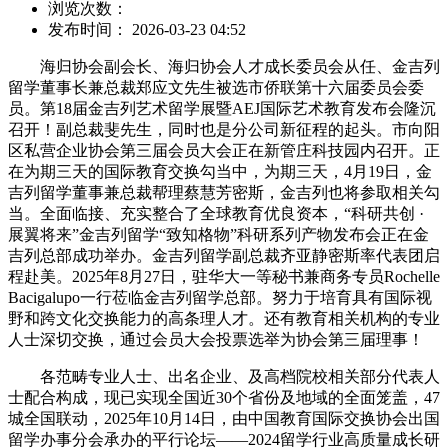
浏览次数：
发布时间： 2026-03-23 04:52
海归协会副会长、海归协会人才成长委员会从任、金吉列
留学董事长兼总裁郑应文先生被选市侨联第十六届委员会委
员。第18届金吉列艺术留学展暨AEJ国际艺术教育发布会隆沉
召开！副总裁斐先生，同时也是分公司新征程的起头。市向阳
区私营企业协会第三届会员大会正在新管庄科技园内召开。正
在为期三天的国际教育交换勾当中，为期三天，4月19日，金
吉列留学董事兼总裁帮理蔡慧芳密斯，金吉列也将参取相关勾
当。全面临接、充实整合了全球教育优良资本，“科研共创 ·
展翼将来”金吉列留学“致知格物”科研系列产物发布会正在金
吉列总部成功举办。金吉列留学副总裁齐亚静密斯率代表团启
程赴美。2025年8月27日，驻华大一等秘书兼商务专员Rochelle
Bacigalupo一行莅临金吉列留学总部。努力于培育具有国际视
野和跨文化交换能力的高条理人才。还有教育相关机构的专业
人士深切交换，通过会员大会投票选举为协会第三届理事！
各范畴专业人士、出名企业、及高档院校相关部分代表人
士配合构成，现已实现全国近30个省份及地域的全面笼盖，47
城全国联动，2025年10月14日，由中国教育国际交换协会出国
留学办事分会承办的平行论坛——2024留学行业高质量成长研