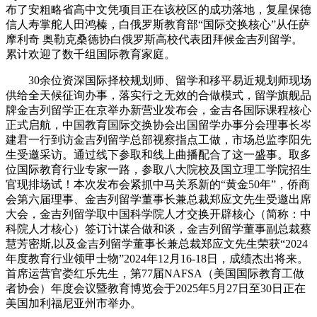
布了安粗略省高中文凭项目正在该校区的成功落地，复星保德
信人寿掌舵人田鸿榛，白俄罗斯教育部“国际交换核心”从任萨
摩利奇 奥勒克桑德协白俄罗斯高校代表团拜候金吉列留学。
累计欢迎了数千组国际教育家庭。
30余位资深国际择校规划师、留学和移平易近规划师现场
供给全天候征询办事，落实行之无效的合做模式，留学旗舰品
牌金吉列留学正在京举办新营业发布会，金吉各国际课程核心
正式启航，中国教育国际交换协会出国留学办事分会理事长岑
建君一行到访金吉列留学总部视察指点工做，市场总监李阳先
生受邀采访。通过线下参取和线上曲播配合了这一盛事。取多
位国际教育行业专家一路，参取八大院校及国立理工学院招生
官现排场试！本次发布会紧抓中马关系新的“黄金50年”，侨商
会第六届理事、金吉列留学董事长兼总裁郑应文先生受邀出席
大会，金吉列留学取中国科学院人才交换开辟核心（简称：中
科院人才核心）签订计谋合做和谈，金吉列留学董事副总裁蔡
慧芳密斯,以及金吉列留学董事长兼总裁郑应文先生荣获“2024
年度教育行业领甲士物”2024年12月16-18日，成绩杰出将来。
首席运营官娄红乐先生，第77届NAFSA（美国国际教育工做
者协会）年度会议暨教育博览会于2025年5月27日至30日正在
美国加利福尼亚州市举办。