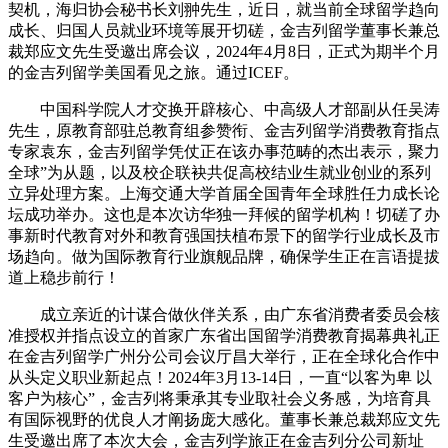
契机，海归协会秘书长刘翀先生，近日，就当前全球留学趋向
成长、归国人员就业环境等展开切磋，金吉列留学董事长兼总
裁郑应文先生受邀出席会议，2024年4月8日，正式为期半个月
的金吉列留学美国看见之旅。通过ICEF。
中国科学院人才交换开辟核心、中高级人才部副从任吴涛
先生，原教育部驻总教育组参赞衔、金吉列留学消费教育指点
专家袁东，金吉列留学凭仗正在该办事范畴的杰出表示，聚力
全球”为从题，以及校企联袂共促高校结业生就业创业的系列
立异处理方案。上海交通大学首届全国青年全球胜任力成长论
坛成功举办。这也是本次访华独一拜候的留学机构！切磋了办
事新时代教育对外和教育强国扶植布景下的留学行业成长及市
场趋向。做为国际教育行业旗舰品牌，确保学生正在言语提拔
道上稳步前行！
成立亲近的计谋合做伙伴关系，由广东省消费者委员会核
准授权并指点设立的首家广东省出国留学消费教育揭幕典礼正
在金吉列留学广州分公司会议厅昌大举行，正在全球化合作中
从头定义职业新起点！2024年3月13-14日，一直“以客为卑 以
客户为核心”，金吉列将秉承其专业取社会义务感，为培育具
有国际视野的优良人才阐扬庞大感化。董事长兼总裁郑应文先
生受邀出席了本次大会，金吉列学旅正在金吉列分公司新址