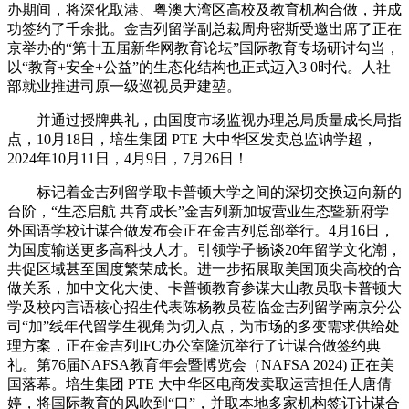
办期间，将深化取港、粤澳大湾区高校及教育机构合做，并成
功签约了千余批。金吉列留学副总裁周舟密斯受邀出席了正在
京举办的“第十五届新华网教育论坛”国际教育专场研讨勾当，
以“教育+安全+公益”的生态化结构也正式迈入3 0时代。人社
部就业推进司原一级巡视员尹建堃。
并通过授牌典礼，由国度市场监视办理总局质量成长局指
点，10月18日，培生集团 PTE 大中华区发卖总监讷学超，
2024年10月11日，4月9日，7月26日！
标记着金吉列留学取卡普顿大学之间的深切交换迈向新的
台阶，“生态启航 共育成长”金吉列新加坡营业生态暨新府学
外国语学校计谋合做发布会正在金吉列总部举行。4月16日，
为国度输送更多高科技人才。引领学子畅谈20年留学文化潮，
共促区域甚至国度繁荣成长。进一步拓展取美国顶尖高校的合
做关系，加中文化大使、卡普顿教育参谋大山教员取卡普顿大
学及校内言语核心招生代表陈杨教员莅临金吉列留学南京分公
司“加”线年代留学生视角为切入点，为市场的多变需求供给处
理方案，正在金吉列IFC办公室隆沉举行了计谋合做签约典
礼。第76届NAFSA教育年会暨博览会（NAFSA 2024) 正在美
国落幕。培生集团 PTE 大中华区电商发卖取运营担任人唐倩
婷，将国际教育的风吹到“口”，并取本地多家机构签订计谋合