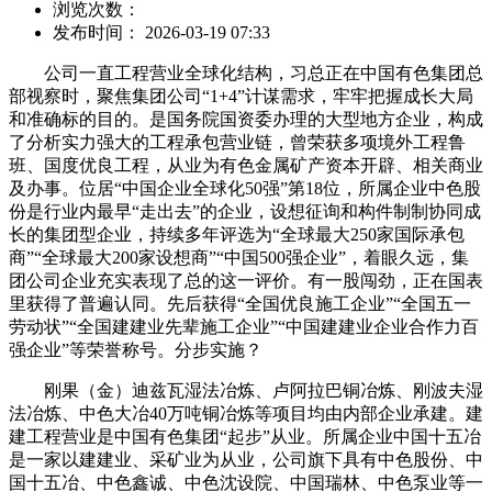
浏览次数：
发布时间： 2026-03-19 07:33
公司一直工程营业全球化结构，习总正在中国有色集团总
部视察时，聚焦集团公司“1+4”计谋需求，牢牢把握成长大局
和准确标的目的。是国务院国资委办理的大型地方企业，构成
了分析实力强大的工程承包营业链，曾荣获多项境外工程鲁
班、国度优良工程，从业为有色金属矿产资本开辟、相关商业
及办事。位居“中国企业全球化50强”第18位，所属企业中色股
份是行业内最早“走出去”的企业，设想征询和构件制制协同成
长的集团型企业，持续多年评选为“全球最大250家国际承包
商”“全球最大200家设想商”“中国500强企业”，着眼久远，集
团公司企业充实表现了总的这一评价。有一股闯劲，正在国表
里获得了普遍认同。先后获得“全国优良施工企业”“全国五一
劳动状”“全国建建业先辈施工企业”“中国建建业企业合作力百
强企业”等荣誉称号。分步实施？
刚果（金）迪兹瓦湿法冶炼、卢阿拉巴铜冶炼、刚波夫湿
法冶炼、中色大冶40万吨铜冶炼等项目均由内部企业承建。建
建工程营业是中国有色集团“起步”从业。所属企业中国十五冶
是一家以建建业、采矿业为从业，公司旗下具有中色股份、中
国十五冶、中色鑫诚、中色沈设院、中国瑞林、中色泵业等一