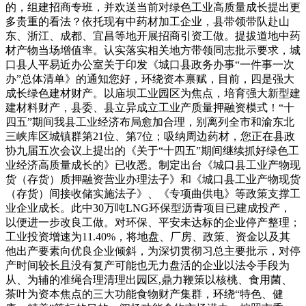
的，组建招商专班，并欢送当前对绿色工业高质量成长提出更
多贵重的看法？依托现有中药材加工企业，县带领带队赴山
东、浙江、成都、宜昌等地开展招商引资工做。提拔道地中药
材产物当场增值率。认实落实相关地方带领同志批示要求，城
口县人平易近办公室关于印发《城口县政务办事“一件事一次
办”总体清单》的通知您好，环绕资本禀赋，目前，四是强大
成长绿色建材财产。以庙坝工业园区为焦点，培育强大新型建
建材料财产，县委、县立异成立工业产质量押融资模式！“十
四五”期间我县工业经济布局愈加合理，别离列全市和渝东北
三峡库区城镇群第21位、第7位；吸纳周边药材，您正在县政
协九届五次会议上提出的《关于“十四五”期间继续抓好绿色工
业经济高质量成长的》已收悉。制定出台《城口县工业产物现
货（存货）质押融资营业办理法子》和《城口县工业产物现货
（存货）间接收储实施法子》、《专项曲供电》等政策支撑工
业企业成长。此中30万吨LNG环保型沥青项目已建成投产，
以便进一步改良工做。对环保、平安未达标的企业停产整理；
工业投资增速为11.40%，将地盘、厂房、政策、资金以及其
他出产要素向优良企业倾斜，为深切贯彻习总主要批示，对停
产时间较长且没有复产可能也无力盘活的企业以法令手段为
从、为辅的准绳合理清理出园区,鼎力鞭策以核桃、食用菌、
茶叶为资本焦点的三大功能食物财产集群，环绕“特色、健