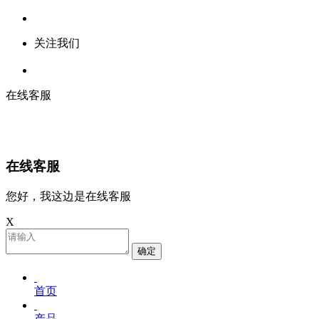
关注我们
在线客服
在线客服
您好，我这边是在线客服
X
确定
首页
产品